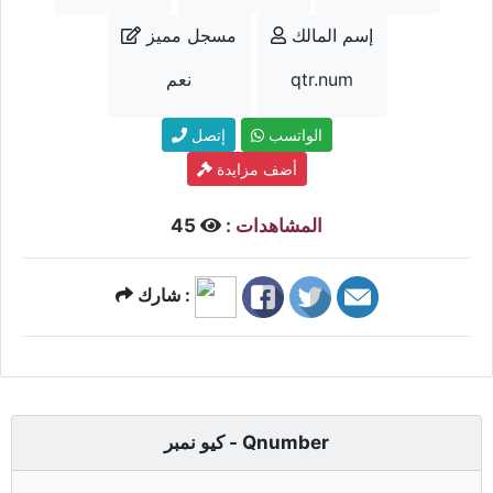
إسم المالك
مسجل مميز
qtr.num
نعم
الواتسب
إتصل
أضف مزايدة
المشاهدات :
45
شارك :
كيو نمبر - Qnumber