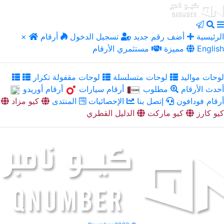
الرئيسية
أضف رقم جديد
تسجيل الدخول
أرقام
×
English
مميزة
مستثمري الأرقام
لوحات مواليد
لوحات متسلسلة
لوحات مقفولة تكرار
أحدث الأرقام
مطلوب
أرقام سيارات
أرقام أوريدو
أرقام فودافون
إتصل بنا
الإحصائيات
المنتدى
كيو مزاد
كيو كارز
كيو ماركت
الدليل القطري