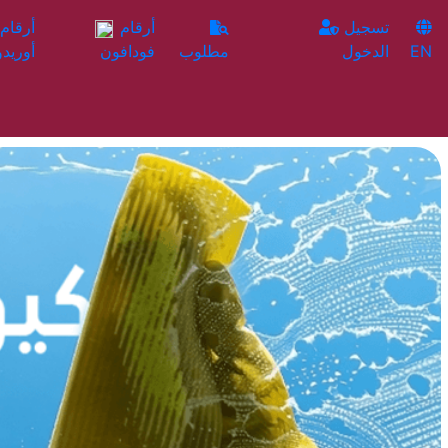
تسجيل
أرقام
EN
الدخول
مطلوب
فودافون
أوريدو