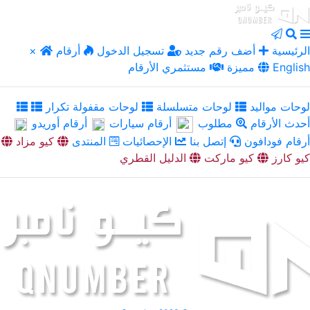
الرئيسية
أضف رقم جديد
تسجيل الدخول
أرقام
×
English
مميزة
مستثمري الأرقام
لوحات مواليد
لوحات متسلسلة
لوحات مقفولة تكرار
أحدث الأرقام
مطلوب
أرقام سيارات
أرقام أوريدو
أرقام فودافون
إتصل بنا
الإحصائيات
المنتدى
كيو مزاد
كيو كارز
كيو ماركت
الدليل القطري