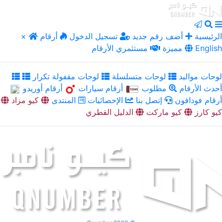
الرئيسية
أضف رقم جديد
تسجيل الدخول
أرقام
×
English
مميزة
مستثمري الأرقام
لوحات مواليد
لوحات متسلسلة
لوحات مقفولة تكرار
أحدث الأرقام
مطلوب
أرقام سيارات
أرقام أوريدو
أرقام فودافون
إتصل بنا
الإحصائيات
المنتدى
كيو مزاد
كيو كارز
كيو ماركت
الدليل القطري