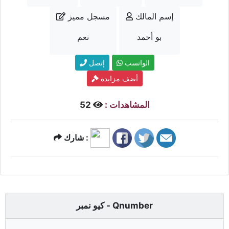
إسم المالك
مسجل مميز
بو أحمد
نعم
الواتسب
إتصل
أضف مزايدة
المشاهدات :
52
شارك :
كيو نمبر - Qnumber