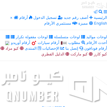
الرئيسية
أضف رقم جديد
تسجيل الدخول
أرقام
×
English
مميزة
مستثمري الأرقام
لوحات مواليد
لوحات متسلسلة
لوحات مقفولة تكرار
أحدث الأرقام
مطلوب
أرقام سيارات
أرقام أوريدو
أرقام فودافون
إتصل بنا
الإحصائيات
المنتدى
كيو مزاد
كيو كارز
كيو ماركت
الدليل القطري