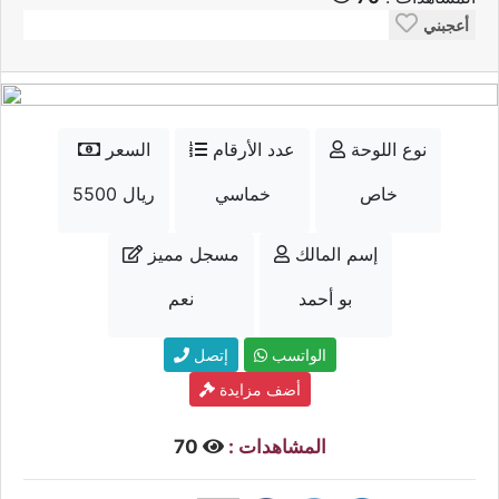
أعجبني
نوع اللوحة
عدد الأرقام
السعر
خاص
خماسي
5500 ريال
إسم المالك
مسجل مميز
بو أحمد
نعم
الواتسب
إتصل
أضف مزايدة
المشاهدات :
70