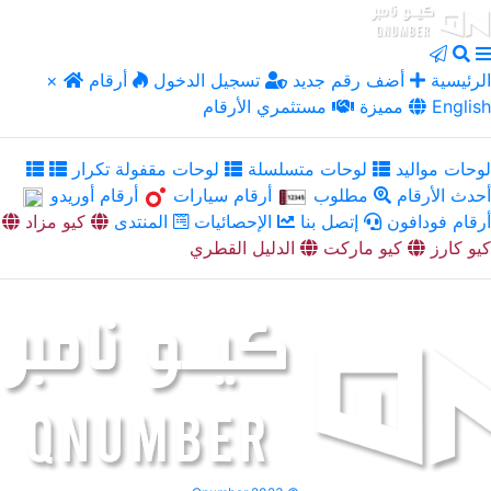
الرئيسية
أضف رقم جديد
تسجيل الدخول
أرقام
×
English
مميزة
مستثمري الأرقام
لوحات مواليد
لوحات متسلسلة
لوحات مقفولة تكرار
أحدث الأرقام
مطلوب
أرقام سيارات
أرقام أوريدو
أرقام فودافون
إتصل بنا
الإحصائيات
المنتدى
كيو مزاد
كيو كارز
كيو ماركت
الدليل القطري