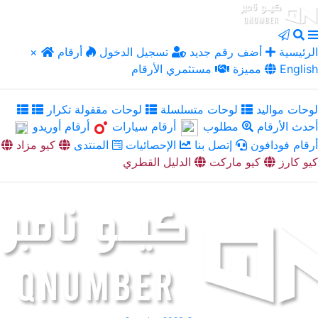
الرئيسية
أضف رقم جديد
تسجيل الدخول
أرقام
×
English
مميزة
مستثمري الأرقام
لوحات مواليد
لوحات متسلسلة
لوحات مقفولة تكرار
أحدث الأرقام
مطلوب
أرقام سيارات
أرقام أوريدو
أرقام فودافون
إتصل بنا
الإحصائيات
المنتدى
كيو مزاد
كيو كارز
كيو ماركت
الدليل القطري