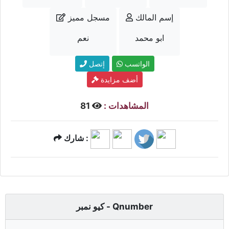
إسم المالك
مسجل مميز
ابو محمد
نعم
الواتسب
إتصل
أضف مزايدة
المشاهدات :
81
شارك :
كيو نمبر - Qnumber