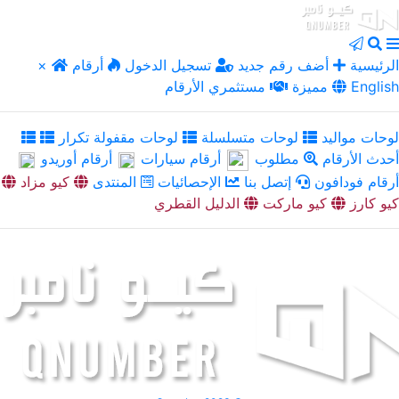
الرئيسية
أضف رقم جديد
تسجيل الدخول
أرقام
×
English
مميزة
مستثمري الأرقام
لوحات مواليد
لوحات متسلسلة
لوحات مقفولة تكرار
أحدث الأرقام
مطلوب
أرقام سيارات
أرقام أوريدو
أرقام فودافون
إتصل بنا
الإحصائيات
المنتدى
كيو مزاد
كيو كارز
كيو ماركت
الدليل القطري