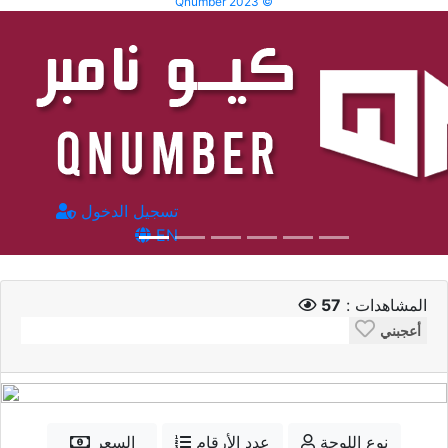
Qnumber 2023 ©
تسجيل الدخول
EN
المشاهدات :
57
أعجبني
نوع اللوحة
عدد الأرقام
السعر