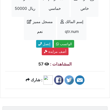
خاص
خماسي
50000 ريال
إسم المالك
مسجل مميز
qtr.num
نعم
الواتسب
إتصل
أضف مزايدة
المشاهدات :
57
شارك :