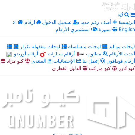
الرئيسية
أضف رقم جديد
تسجيل الدخول
أرقام
×
English
مميزة
مستثمري الأرقام
لوحات مواليد
لوحات متسلسلة
لوحات مقفولة تكرار
أحدث الأرقام
مطلوب
أرقام سيارات
أرقام أوريدو
أرقام فودافون
إتصل بنا
الإحصائيات
المنتدى
كيو مزاد
كيو كارز
كيو ماركت
الدليل القطري