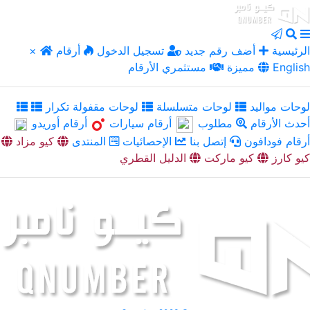
الرئيسية
أضف رقم جديد
تسجيل الدخول
أرقام
×
English
مميزة
مستثمري الأرقام
لوحات مواليد
لوحات متسلسلة
لوحات مقفولة تكرار
أحدث الأرقام
مطلوب
أرقام سيارات
أرقام أوريدو
أرقام فودافون
إتصل بنا
الإحصائيات
المنتدى
كيو مزاد
كيو كارز
كيو ماركت
الدليل القطري