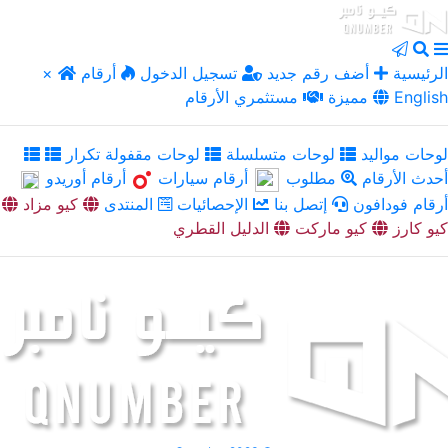
الرئيسية
أضف رقم جديد
تسجيل الدخول
أرقام
×
English
مميزة
مستثمري الأرقام
لوحات مواليد
لوحات متسلسلة
لوحات مقفولة تكرار
أحدث الأرقام
مطلوب
أرقام سيارات
أرقام أوريدو
أرقام فودافون
إتصل بنا
الإحصائيات
المنتدى
كيو مزاد
كيو كارز
كيو ماركت
الدليل القطري