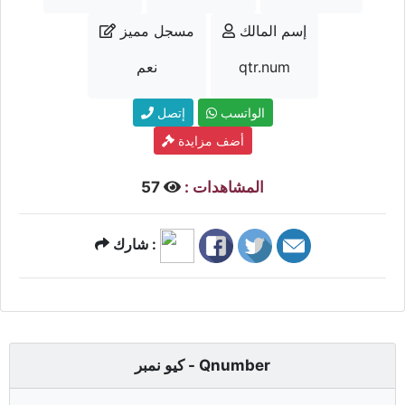
إسم المالك
مسجل مميز
qtr.num
نعم
الواتسب
إتصل
أضف مزايدة
المشاهدات :
57
شارك :
كيو نمبر - Qnumber