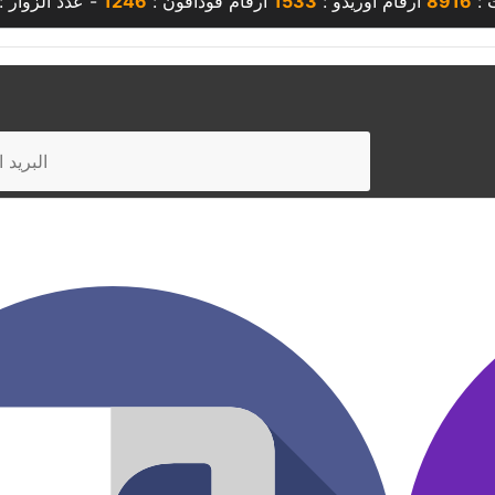
 :
8916
أرقام أوريدو :
1533
أرقام فودافون :
1246
- عدد الزوار :