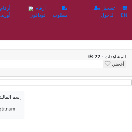
تسجيل
أرقام
EN
الدخول
مطلوب
فودافون
أوريدو
المشاهدات :
77
أعجبني
إسم المالك
qtr.num