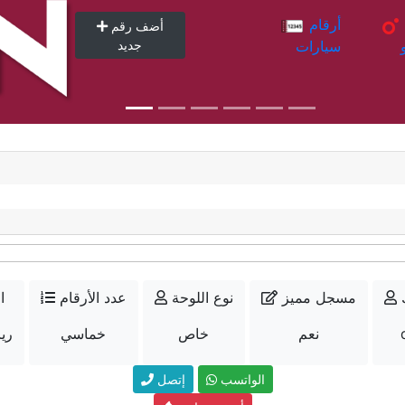
أرقام
أرقام
أضف رقم
سيارات
جديد
مسجل مميز
نوع اللوحة
عدد الأرقام
ا
نعم
خاص
خماسي
27000
الواتسب
إتصل