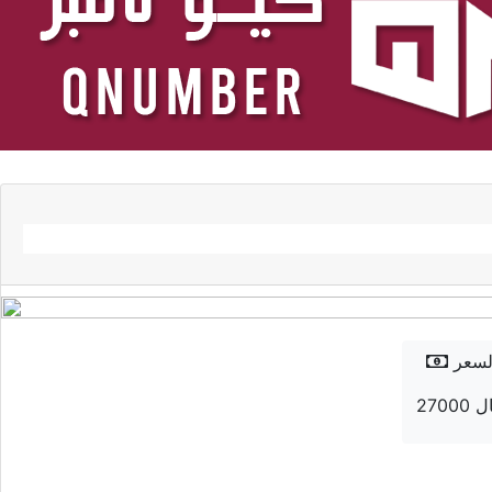
لسعر
 ريال