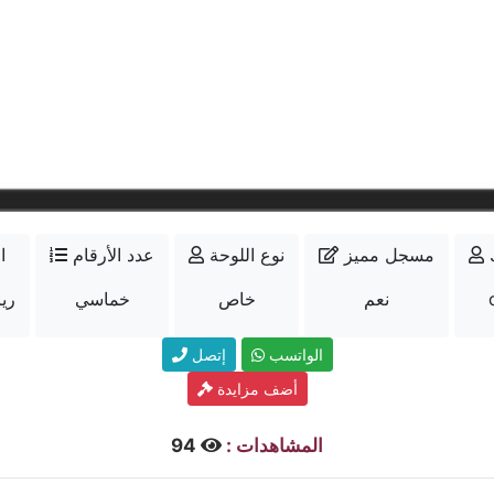
مسجل مميز
نوع اللوحة
عدد الأرقام
ا
نعم
خاص
خماسي
40000
الواتسب
إتصل
أضف مزايدة
المشاهدات :
94