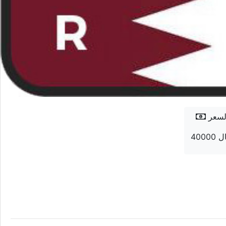
لسعر
 ريال