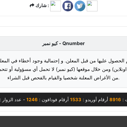
شارك :
كيو نمبر - Qnumber
 الحصول عليها من قبل المعلن. و إحتمالية وجود أخطاء في المعلو
ونلاين) ومن خلال موقعها (كيو نمبر) لا تحمل أي مسؤولية أو تتحم
من الأغراض المعلنة شخصيا والقيام بالفحص قبل الشراء.
 :
8916
أرقام أوريدو :
1533
أرقام فودافون :
1246
- عدد الزوار :