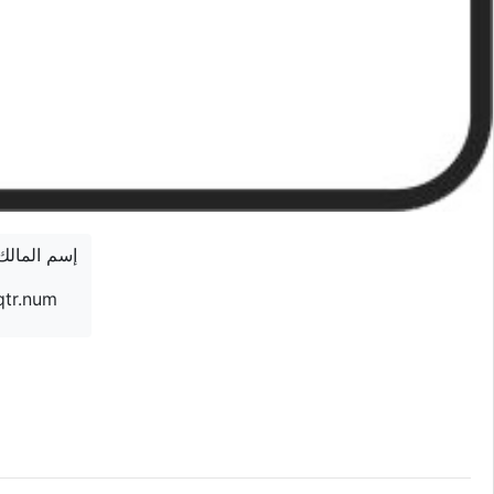
إسم المالك
qtr.num