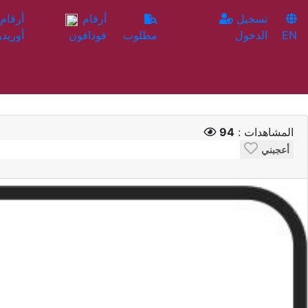
تسجيل
أرقام
EN
الدخول
مطلوب
فودافون
أوريدو
المشاهدات :
94
أعجبني