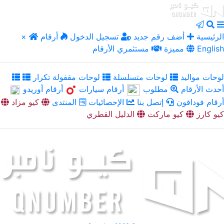
الرئيسية
أضف رقم جديد
تسجيل الدخول
أرقام
×
English
مميزة
مستثمري الأرقام
لوحات مواليد
لوحات متسلسلة
لوحات مقفولة تكرار
أحدث الأرقام
مطلوب
أرقام سيارات
أرقام أوريدو
أرقام فودافون
إتصل بنا
الإحصائيات
المنتدى
كيو مزاد
كيو كارز
كيو ماركت
الدليل القطري