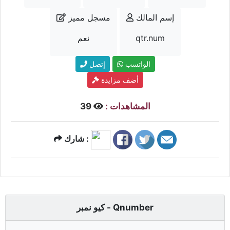
إسم المالك
مسجل مميز
qtr.num
نعم
الواتسب
إتصل
أضف مزايدة
المشاهدات :
39
شارك :
كيو نمبر - Qnumber