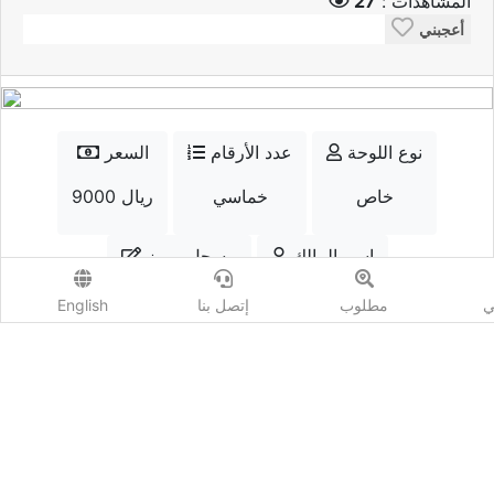
المشاهدات :
27
أعجبني
نوع اللوحة
عدد الأرقام
السعر
خاص
خماسي
9000 ريال
إسم المالك
مسجل مميز
qtr.num
نعم
ي
مطلوب
إتصل بنا
English
الواتسب
إتصل
أضف مزايدة
المشاهدات :
27