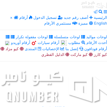
الرئيسية
أضف رقم جديد
تسجيل الدخول
أرقام
×
English
مميزة
مستثمري الأرقام
لوحات مواليد
لوحات متسلسلة
لوحات مقفولة تكرار
أحدث الأرقام
مطلوب
أرقام سيارات
أرقام أوريدو
أرقام فودافون
إتصل بنا
الإحصائيات
المنتدى
كيو مزاد
كيو كارز
كيو ماركت
الدليل القطري