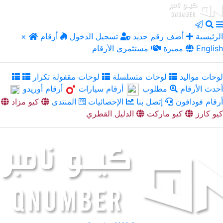
الرئيسية
أضف رقم جديد
تسجيل الدخول
أرقام
×
English
مميزة
مستثمري الأرقام
لوحات مواليد
لوحات متسلسلة
لوحات مقفولة تكرار
أحدث الأرقام
مطلوب
أرقام سيارات
أرقام أوريدو
أرقام فودافون
إتصل بنا
الإحصائيات
المنتدى
كيو مزاد
كيو كارز
كيو ماركت
الدليل القطري