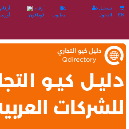
تسجيل
أرقام
EN
الدخول
مطلوب
فودافون
أوريدو