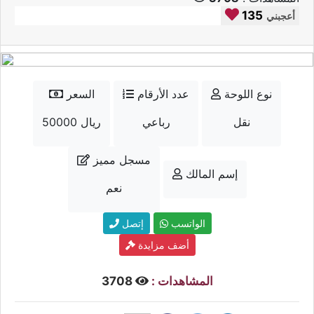
135
أعجبني
نوع اللوحة
عدد الأرقام
السعر
نقل
رباعي
50000 ريال
مسجل مميز
إسم المالك
نعم
الواتسب
إتصل
أضف مزايدة
المشاهدات :
3708