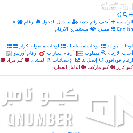
الرئيسية
أضف رقم جديد
تسجيل الدخول
أرقام
×
English
مميزة
مستثمري الأرقام
لوحات مواليد
لوحات متسلسلة
لوحات مقفولة تكرار
أحدث الأرقام
مطلوب
أرقام سيارات
أرقام أوريدو
أرقام فودافون
إتصل بنا
الإحصائيات
المنتدى
كيو مزاد
كيو كارز
كيو ماركت
الدليل القطري