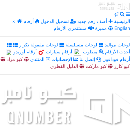
الرئيسية
أضف رقم جديد
تسجيل الدخول
أرقام
×
English
مميزة
مستثمري الأرقام
لوحات مواليد
لوحات متسلسلة
لوحات مقفولة تكرار
أحدث الأرقام
مطلوب
أرقام سيارات
أرقام أوريدو
أرقام فودافون
إتصل بنا
الإحصائيات
المنتدى
كيو مزاد
كيو كارز
كيو ماركت
الدليل القطري