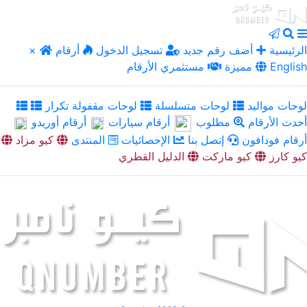
الرئيسية
أضف رقم جديد
تسجيل الدخول
أرقام
×
English
مميزة
مستثمري الأرقام
لوحات مواليد
لوحات متسلسلة
لوحات مقفولة تكرار
أحدث الأرقام
مطلوب
أرقام سيارات
أرقام أوريدو
أرقام فودافون
إتصل بنا
الإحصائيات
المنتدى
كيو مزاد
كيو كارز
كيو ماركت
الدليل القطري