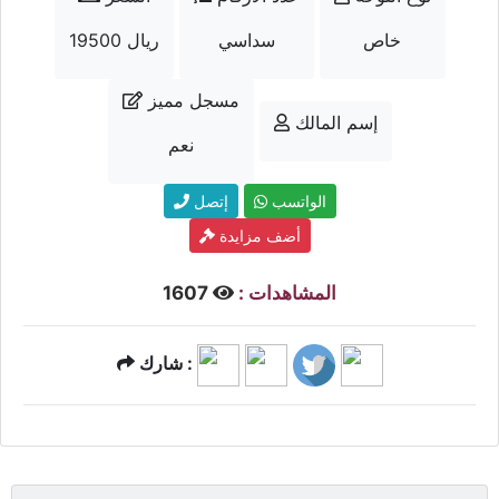
خاص
سداسي
19500 ريال
مسجل مميز
إسم المالك
نعم
الواتسب
إتصل
أضف مزايدة
المشاهدات :
1607
شارك :