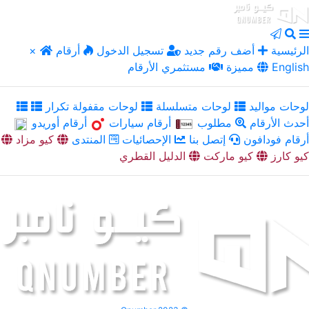
الرئيسية
أضف رقم جديد
تسجيل الدخول
أرقام
×
English
مميزة
مستثمري الأرقام
لوحات مواليد
لوحات متسلسلة
لوحات مقفولة تكرار
أحدث الأرقام
مطلوب
أرقام سيارات
أرقام أوريدو
أرقام فودافون
إتصل بنا
الإحصائيات
المنتدى
كيو مزاد
كيو كارز
كيو ماركت
الدليل القطري