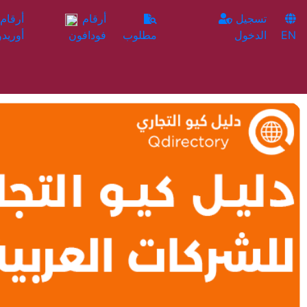
تسجيل
أرقام
EN
الدخول
مطلوب
فودافون
أوريدو