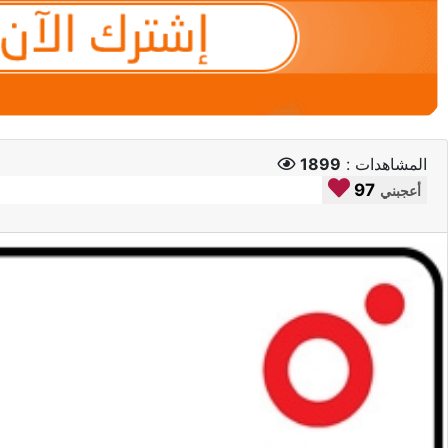
المشاهدات :
1899
97
أعجبني