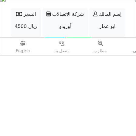
إسم المالك
شركة الاتصالات
السعر
ابو عمار
أوريدو
4500 ريال
الواتسب
إتصل
ي
مطلوب
إتصل بنا
English
أضف مزايدة
المشاهدات :
2862
شارك :
كيو نمبر - Qnumber