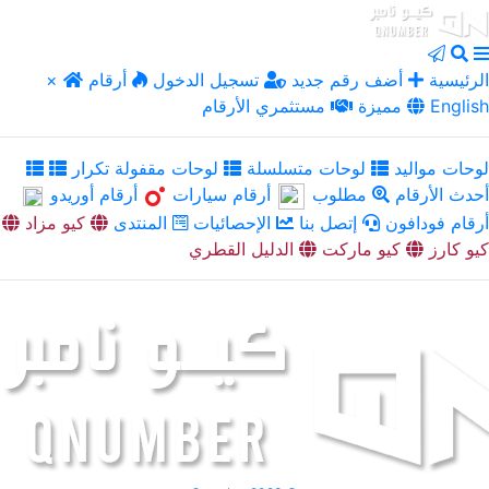
الرئيسية
أضف رقم جديد
تسجيل الدخول
أرقام
×
English
مميزة
مستثمري الأرقام
لوحات مواليد
لوحات متسلسلة
لوحات مقفولة تكرار
أحدث الأرقام
مطلوب
أرقام سيارات
أرقام أوريدو
أرقام فودافون
إتصل بنا
الإحصائيات
المنتدى
كيو مزاد
كيو كارز
كيو ماركت
الدليل القطري