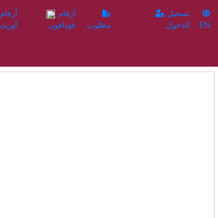
تسجيل
أرقام
EN
الدخول
مطلوب
فودافون
أوريدو