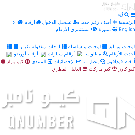
الرئيسية
أضف رقم جديد
تسجيل الدخول
أرقام
×
English
مميزة
مستثمري الأرقام
لوحات مواليد
لوحات متسلسلة
لوحات مقفولة تكرار
أحدث الأرقام
مطلوب
أرقام سيارات
أرقام أوريدو
أرقام فودافون
إتصل بنا
الإحصائيات
المنتدى
كيو مزاد
كيو كارز
كيو ماركت
الدليل القطري