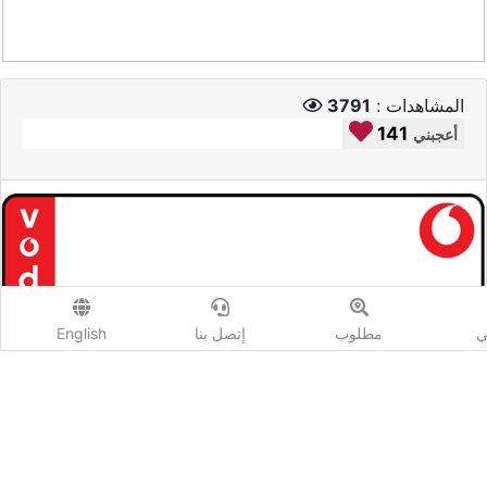
المشاهدات :
3791
141
أعجبني
ي
مطلوب
إتصل بنا
English