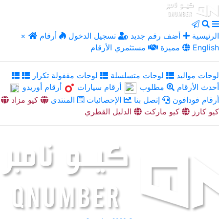
الرئيسية
أضف رقم جديد
تسجيل الدخول
أرقام
×
English
مميزة
مستثمري الأرقام
لوحات مواليد
لوحات متسلسلة
لوحات مقفولة تكرار
أحدث الأرقام
مطلوب
أرقام سيارات
أرقام أوريدو
أرقام فودافون
إتصل بنا
الإحصائيات
المنتدى
كيو مزاد
كيو كارز
كيو ماركت
الدليل القطري