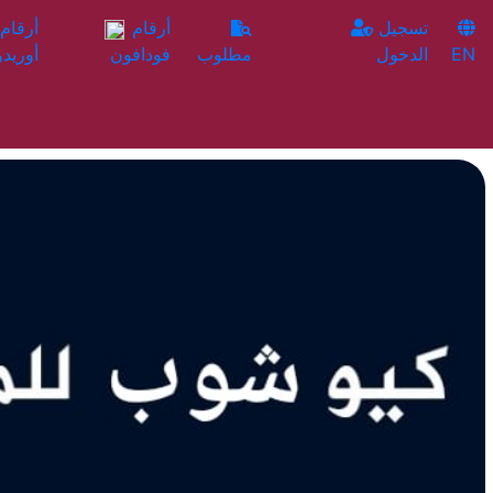
تسجيل
أرقام
EN
الدخول
مطلوب
فودافون
أوريدو