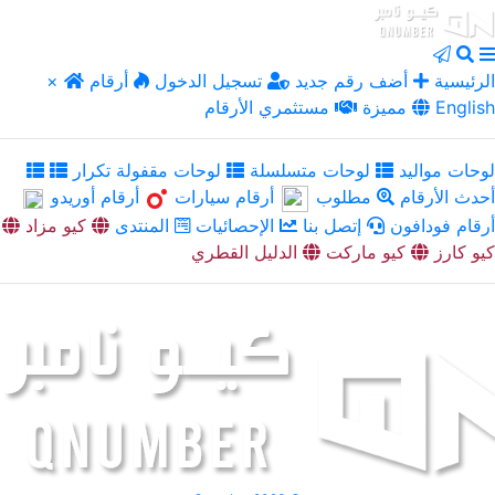
الرئيسية
أضف رقم جديد
تسجيل الدخول
أرقام
×
English
مميزة
مستثمري الأرقام
لوحات مواليد
لوحات متسلسلة
لوحات مقفولة تكرار
أحدث الأرقام
مطلوب
أرقام سيارات
أرقام أوريدو
أرقام فودافون
إتصل بنا
الإحصائيات
المنتدى
كيو مزاد
كيو كارز
كيو ماركت
الدليل القطري