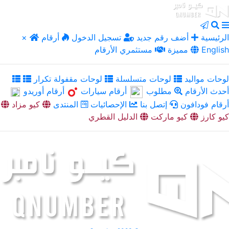
الرئيسية
أضف رقم جديد
تسجيل الدخول
أرقام
×
English
مميزة
مستثمري الأرقام
لوحات مواليد
لوحات متسلسلة
لوحات مقفولة تكرار
أحدث الأرقام
مطلوب
أرقام سيارات
أرقام أوريدو
أرقام فودافون
إتصل بنا
الإحصائيات
المنتدى
كيو مزاد
كيو كارز
كيو ماركت
الدليل القطري