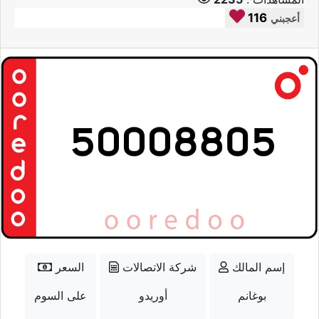
116
أعجبني
إسم المالك
شركة الاتصالات
السعر
بوغانم
أوريدو
على السوم