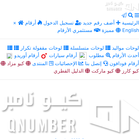
الرئيسية
أضف رقم جديد
تسجيل الدخول
أرقام
×
English
مميزة
مستثمري الأرقام
لوحات مواليد
لوحات متسلسلة
لوحات مقفولة تكرار
أحدث الأرقام
مطلوب
أرقام سيارات
أرقام أوريدو
أرقام فودافون
إتصل بنا
الإحصائيات
المنتدى
كيو مزاد
كيو كارز
كيو ماركت
الدليل القطري