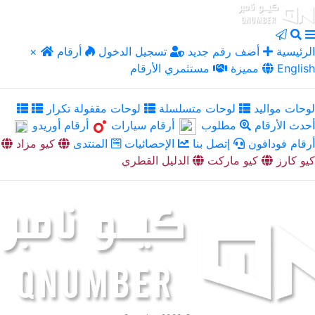
الرئيسية
أضف رقم جديد
تسجيل الدخول
أرقام
×
English
مميزة
مستثمري الأرقام
لوحات مواليد
لوحات متسلسلة
لوحات مقفولة تكرار
أحدث الأرقام
مطلوب
أرقام سيارات
أرقام أوريدو
أرقام فودافون
إتصل بنا
الإحصائيات
المنتدى
كيو مزاد
كيو كارز
كيو ماركت
الدليل القطري