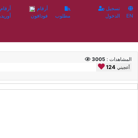
تسجيل
أرقام
EN
الدخول
مطلوب
فودافون
أوريدو
المشاهدات :
3005
124
أعجبني