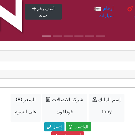
أرقام
أرقام
أضف رقم
سيارات
جديد
إسم المالك
شركة الاتصالات
السعر
tony
فودافون
على السوم
الواتسب
إتصل