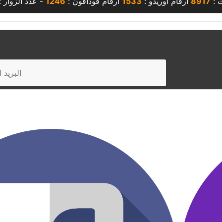
ت :
8917
أرقام أوريدو :
1533
أرقام فودافون :
1246
- عدد الزوار :