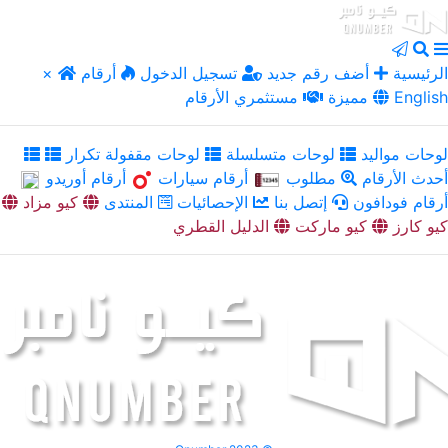
الرئيسية
أضف رقم جديد
تسجيل الدخول
أرقام
×
English
مميزة
مستثمري الأرقام
لوحات مواليد
لوحات متسلسلة
لوحات مقفولة تكرار
أحدث الأرقام
مطلوب
أرقام سيارات
أرقام أوريدو
أرقام فودافون
إتصل بنا
الإحصائيات
المنتدى
كيو مزاد
كيو كارز
كيو ماركت
الدليل القطري