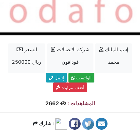
إسم المالك
شركة الاتصالات
السعر
محمد
فودافون
250000 ريال
الواتسب
إتصل
أضف مزايدة
المشاهدات :
2662
شارك :