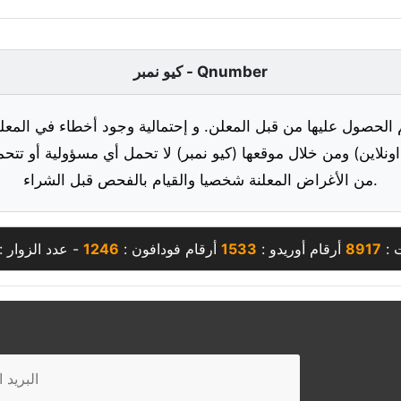
كيو نمبر - Qnumber
 الحصول عليها من قبل المعلن. و إحتمالية وجود أخطاء في المعلو
ونلاين) ومن خلال موقعها (كيو نمبر) لا تحمل أي مسؤولية أو تتحم
من الأغراض المعلنة شخصيا والقيام بالفحص قبل الشراء.
ت :
8917
أرقام أوريدو :
1533
أرقام فودافون :
1246
- عدد الزوار :