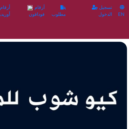
تسجيل
أرقام
EN
الدخول
مطلوب
فودافون
أوريدو