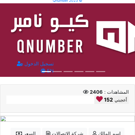
Qnumber 2023 ©
تسجيل الدخول
EN
المشاهدات :
2406
152
أعجبني
إسم المالك
شركة الاتصالات
السعر