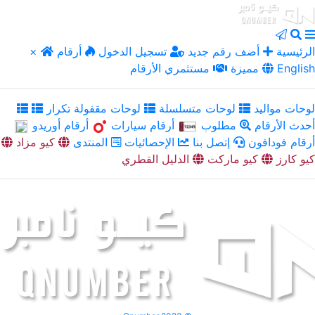
الرئيسية
أضف رقم جديد
تسجيل الدخول
أرقام
×
English
مميزة
مستثمري الأرقام
لوحات مواليد
لوحات متسلسلة
لوحات مقفولة تكرار
أحدث الأرقام
مطلوب
أرقام سيارات
أرقام أوريدو
أرقام فودافون
إتصل بنا
الإحصائيات
المنتدى
كيو مزاد
كيو كارز
كيو ماركت
الدليل القطري