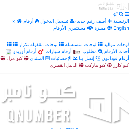
الرئيسية
أضف رقم جديد
تسجيل الدخول
أرقام
×
English
مميزة
مستثمري الأرقام
لوحات مواليد
لوحات متسلسلة
لوحات مقفولة تكرار
أحدث الأرقام
مطلوب
أرقام سيارات
أرقام أوريدو
أرقام فودافون
إتصل بنا
الإحصائيات
المنتدى
كيو مزاد
كيو كارز
كيو ماركت
الدليل القطري