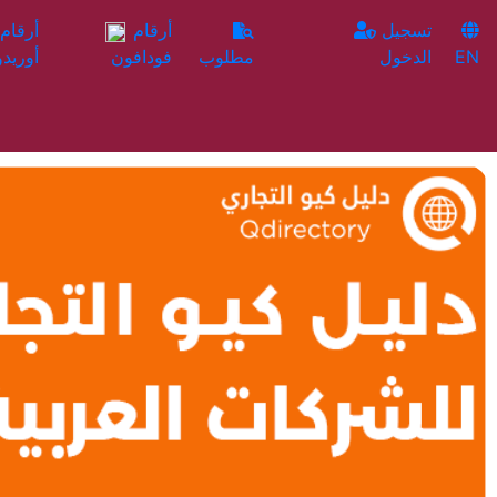
تسجيل
أرقام
EN
الدخول
مطلوب
فودافون
أوريدو