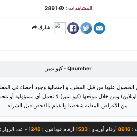
المشاهدات :
2891
شارك :
كيو نمبر - Qnumber
 الحصول عليها من قبل المعلن. و إحتمالية وجود أخطاء في المعلو
ونلاين) ومن خلال موقعها (كيو نمبر) لا تحمل أي مسؤولية أو تتحم
من الأغراض المعلنة شخصيا والقيام بالفحص قبل الشراء.
 :
8916
أرقام أوريدو :
1533
أرقام فودافون :
1246
- عدد الزوار :