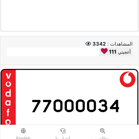
المشاهدات :
3342
111
أعجبني
ي
مطلوب
إتصل بنا
English