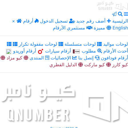
الرئيسية
أضف رقم جديد
تسجيل الدخول
أرقام
×
English
مميزة
مستثمري الأرقام
لوحات مواليد
لوحات متسلسلة
لوحات مقفولة تكرار
أحدث الأرقام
مطلوب
أرقام سيارات
أرقام أوريدو
أرقام فودافون
إتصل بنا
الإحصائيات
المنتدى
كيو مزاد
كيو كارز
كيو ماركت
الدليل القطري