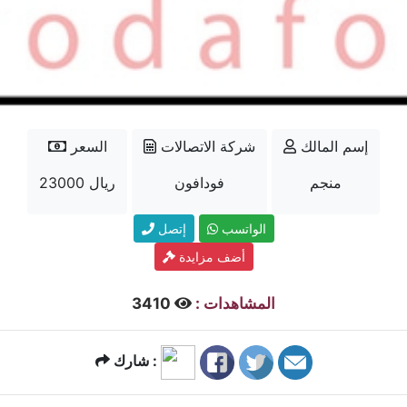
إسم المالك
شركة الاتصالات
السعر
منجم
فودافون
23000 ريال
الواتسب
إتصل
أضف مزايدة
المشاهدات :
3410
شارك :