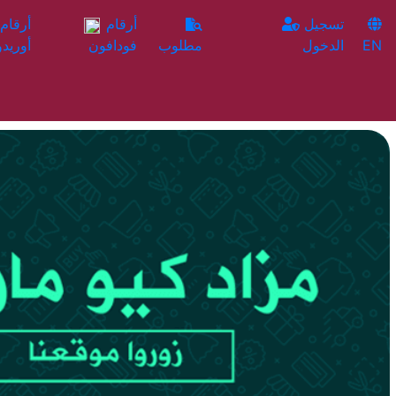
تسجيل
أرقام
EN
الدخول
مطلوب
فودافون
أوريدو