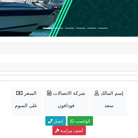
إسم المالك
شركة الاتصالات
السعر
سعد
فودافون
على السوم
الواتسب
إتصل
أضف مزايدة