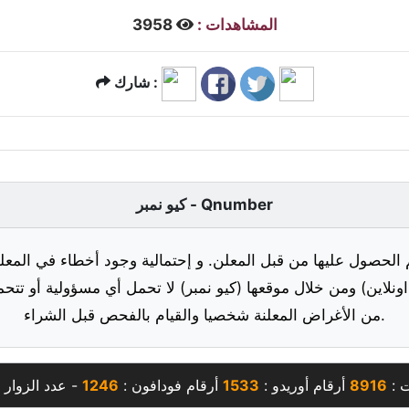
المشاهدات :
3958
شارك :
كيو نمبر - Qnumber
 الحصول عليها من قبل المعلن. و إحتمالية وجود أخطاء في المعلو
ونلاين) ومن خلال موقعها (كيو نمبر) لا تحمل أي مسؤولية أو تتحم
من الأغراض المعلنة شخصيا والقيام بالفحص قبل الشراء.
ت :
8916
أرقام أوريدو :
1533
أرقام فودافون :
1246
- عدد الزوار 