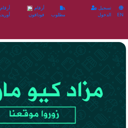
تسجيل
أرقام
EN
الدخول
مطلوب
فودافون
أوريدو