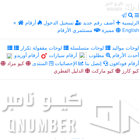
الرئيسية
أضف رقم جديد
تسجيل الدخول
أرقام
×
English
مميزة
مستثمري الأرقام
لوحات مواليد
لوحات متسلسلة
لوحات مقفولة تكرار
أحدث الأرقام
مطلوب
أرقام سيارات
أرقام أوريدو
أرقام فودافون
إتصل بنا
الإحصائيات
المنتدى
كيو مزاد
كيو كارز
كيو ماركت
الدليل القطري