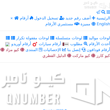
الرئيسية
أضف رقم جديد
تسجيل الدخول
أرقام
×
English
مميزة
مستثمري الأرقام
لوحات مواليد
لوحات متسلسلة
لوحات مقفولة تكرار
أحدث الأرقام
مطلوب
أرقام سيارات
أرقام أوريدو
أرقام فودافون
إتصل بنا
الإحصائيات
المنتدى
كيو مزاد
كيو كارز
كيو ماركت
الدليل القطري