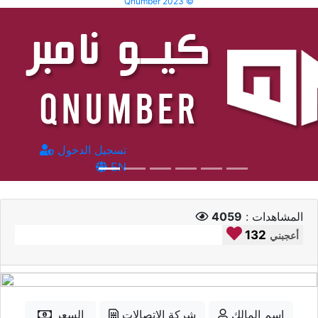
Qnumber 2023 ©
تسجيل الدخول
EN
المشاهدات :
4059
132
أعجبني
إسم المالك
شركة الاتصالات
السعر