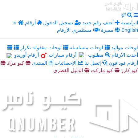
الرئيسية
أضف رقم جديد
تسجيل الدخول
أرقام
×
English
مميزة
مستثمري الأرقام
لوحات مواليد
لوحات متسلسلة
لوحات مقفولة تكرار
أحدث الأرقام
مطلوب
أرقام سيارات
أرقام أوريدو
أرقام فودافون
إتصل بنا
الإحصائيات
المنتدى
كيو مزاد
كيو كارز
كيو ماركت
الدليل القطري