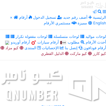
الرئيسية
أضف رقم جديد
تسجيل الدخول
أرقام
×
English
مميزة
مستثمري الأرقام
لوحات مواليد
لوحات متسلسلة
لوحات مقفولة تكرار
أحدث الأرقام
مطلوب
أرقام سيارات
أرقام أوريدو
أرقام فودافون
إتصل بنا
الإحصائيات
المنتدى
كيو مزاد
كيو كارز
كيو ماركت
الدليل القطري