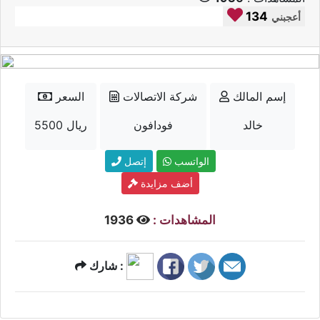
134
أعجبني
إسم المالك
شركة الاتصالات
السعر
خالد
فودافون
5500 ريال
الواتسب
إتصل
أضف مزايدة
المشاهدات :
1936
شارك :