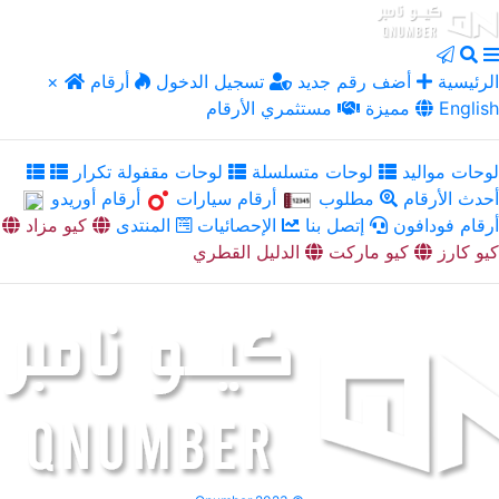
الرئيسية
أضف رقم جديد
تسجيل الدخول
أرقام
×
English
مميزة
مستثمري الأرقام
لوحات مواليد
لوحات متسلسلة
لوحات مقفولة تكرار
أحدث الأرقام
مطلوب
أرقام سيارات
أرقام أوريدو
أرقام فودافون
إتصل بنا
الإحصائيات
المنتدى
كيو مزاد
كيو كارز
كيو ماركت
الدليل القطري