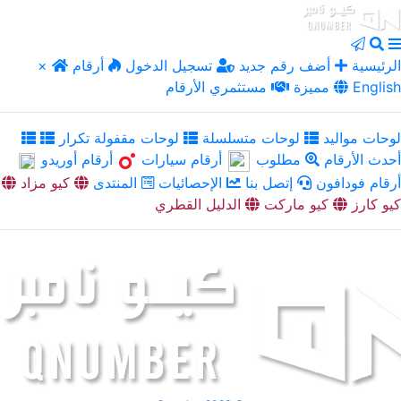
الرئيسية
أضف رقم جديد
تسجيل الدخول
أرقام
×
English
مميزة
مستثمري الأرقام
لوحات مواليد
لوحات متسلسلة
لوحات مقفولة تكرار
أحدث الأرقام
مطلوب
أرقام سيارات
أرقام أوريدو
أرقام فودافون
إتصل بنا
الإحصائيات
المنتدى
كيو مزاد
كيو كارز
كيو ماركت
الدليل القطري