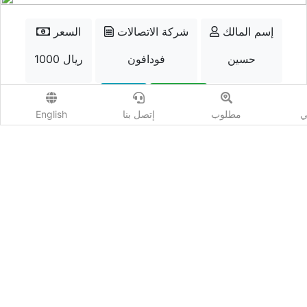
إسم المالك
شركة الاتصالات
السعر
حسين
فودافون
1000 ريال
الواتسب
إتصل
ي
مطلوب
إتصل بنا
English
أضف مزايدة
المشاهدات :
3372
شارك :
كيو نمبر - Qnumber