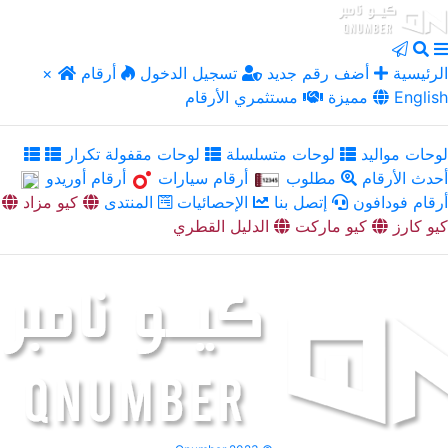
الرئيسية
أضف رقم جديد
تسجيل الدخول
أرقام
×
English
مميزة
مستثمري الأرقام
لوحات مواليد
لوحات متسلسلة
لوحات مقفولة تكرار
أحدث الأرقام
مطلوب
أرقام سيارات
أرقام أوريدو
أرقام فودافون
إتصل بنا
الإحصائيات
المنتدى
كيو مزاد
كيو كارز
كيو ماركت
الدليل القطري