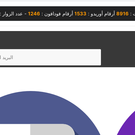
 :
8916
أرقام أوريدو :
1533
أرقام فودافون :
1246
- عدد الزوار :