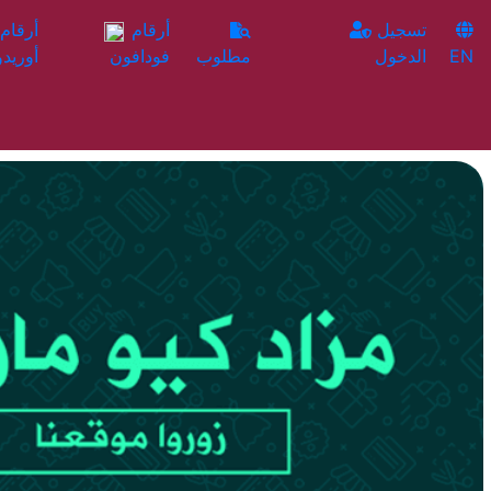
تسجيل
أرقام
EN
الدخول
مطلوب
فودافون
أوريدو