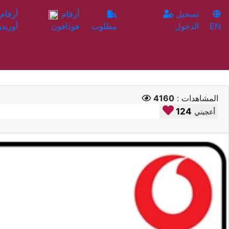
تسجيل
أرقام
EN
الدخول
مطلوب
فودافون
أوريدو
المشاهدات :
4160
124
أعجبني