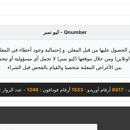
كيو نمبر - Qnumber
 الحصول عليها من قبل المعلن. و إحتمالية وجود أخطاء في المعلو
ونلاين) ومن خلال موقعها (كيو نمبر) لا تحمل أي مسؤولية أو تتحم
من الأغراض المعلنة شخصيا والقيام بالفحص قبل الشراء.
 :
8917
أرقام أوريدو :
1533
أرقام فودافون :
1246
- عدد الزوار :