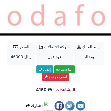
إسم المالك
شركة الاتصالات
السعر
بوخالد
فودافون
45000 ريال
الواتسب
إتصل
أضف مزايدة
المشاهدات :
4160
شارك :