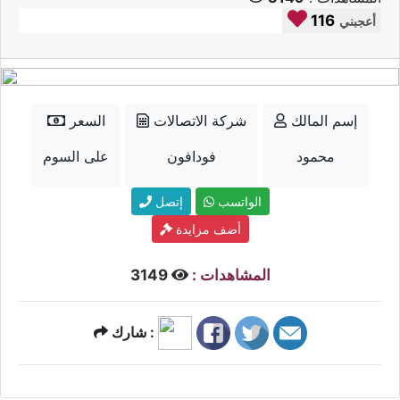
116
أعجبني
إسم المالك
شركة الاتصالات
السعر
محمود
فودافون
على السوم
الواتسب
إتصل
أضف مزايدة
المشاهدات :
3149
شارك :