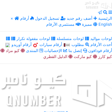
الرئيسية
أضف رقم جديد
تسجيل الدخول
أرقام
×
English
مميزة
مستثمري الأرقام
لوحات مواليد
لوحات متسلسلة
لوحات مقفولة تكرار
أحدث الأرقام
مطلوب
أرقام سيارات
أرقام أوريدو
أرقام فودافون
إتصل بنا
الإحصائيات
المنتدى
كيو مزاد
كيو كارز
كيو ماركت
الدليل القطري